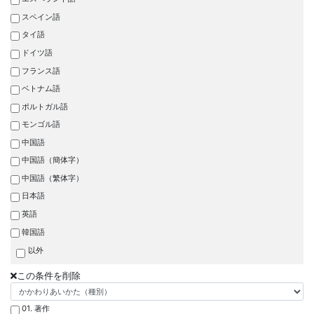
スペイン語
タイ語
ドイツ語
フランス語
ベトナム語
ポルトガル語
モンゴル語
中国語
中国語（簡体字）
中国語（繁体字）
日本語
英語
韓国語
以外
この条件を削除
01. 著作