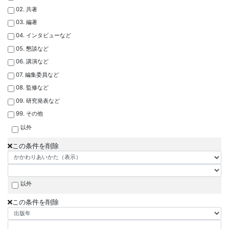
02. 共著
03. 編著
04. インタビューなど
05. 懇談など
06. 講演など
07. 編集委員など
08. 監修など
09. 研究発表など
99. その他
以外
この条件を削除
以外
この条件を削除