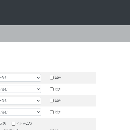
以外
以外
以外
以外
ス語
ベトナム語