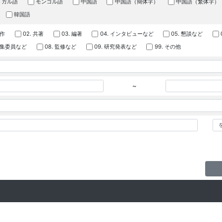
トガル語
モンゴル語
中国語
中国語（簡体字）
中国語（繁体字）
韓国語
著作
02. 共著
03. 編著
04. インタビューなど
05. 懇談など
 編集委員など
08. 監修など
09. 研究発表など
99. その他
~