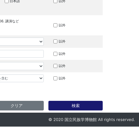
日本語
以外
06. 講演など
以外
以外
以外
以外
以外
クリア
検索
© 2020 国立民族学博物館 All rights reserved.