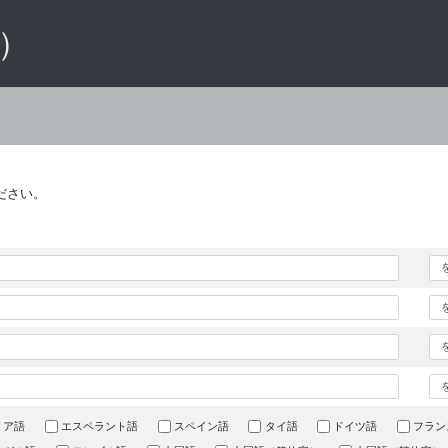
 ）
ださい。
リア語
エスペラント語
スペイン語
タイ語
ドイツ語
フラン