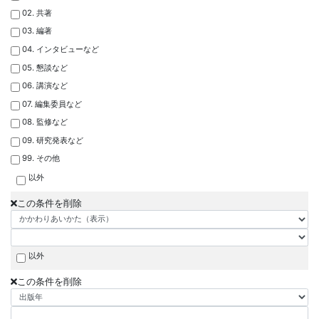
02. 共著
03. 編著
04. インタビューなど
05. 懇談など
06. 講演など
07. 編集委員など
08. 監修など
09. 研究発表など
99. その他
以外
この条件を削除
以外
この条件を削除