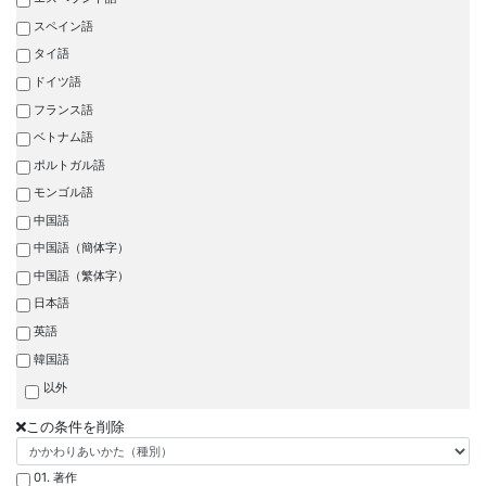
スペイン語
タイ語
ドイツ語
フランス語
ベトナム語
ポルトガル語
モンゴル語
中国語
中国語（簡体字）
中国語（繁体字）
日本語
英語
韓国語
以外
この条件を削除
01. 著作