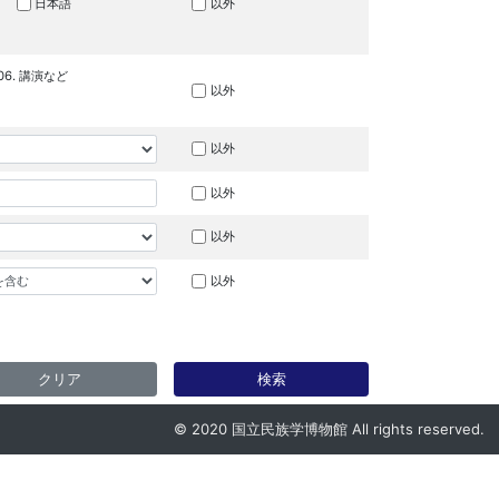
日本語
以外
06. 講演など
以外
以外
以外
以外
以外
クリア
検索
© 2020 国立民族学博物館 All rights reserved.