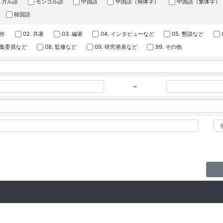
トガル語
モンゴル語
中国語
中国語（簡体字）
中国語（繁体字）
韓国語
著作
02. 共著
03. 編著
04. インタビューなど
05. 懇談など
 編集委員など
08. 監修など
09. 研究発表など
99. その他
~