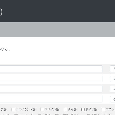
 ）
ださい。
リア語
エスペラント語
スペイン語
タイ語
ドイツ語
フラン