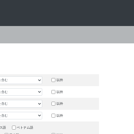
以外
以外
以外
以外
ス語
ベトナム語