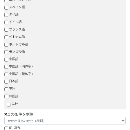
スペイン語
タイ語
ドイツ語
フランス語
ベトナム語
ポルトガル語
モンゴル語
中国語
中国語（簡体字）
中国語（繁体字）
日本語
英語
韓国語
以外
この条件を削除
01. 著作