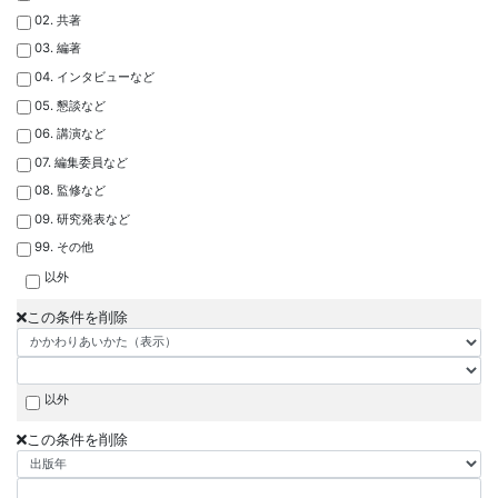
02. 共著
03. 編著
04. インタビューなど
05. 懇談など
06. 講演など
07. 編集委員など
08. 監修など
09. 研究発表など
99. その他
以外
この条件を削除
以外
この条件を削除