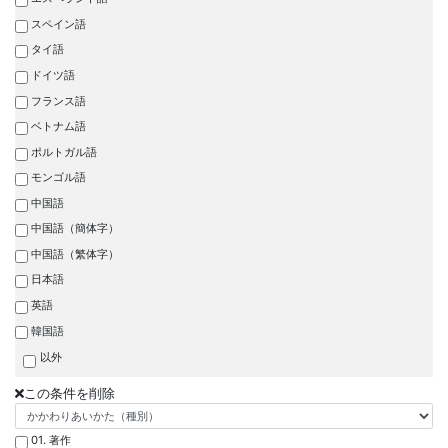
スペイン語
タイ語
ドイツ語
フランス語
ベトナム語
ポルトガル語
モンゴル語
中国語
中国語（簡体字）
中国語（繁体字）
日本語
英語
韓国語
以外
この条件を削除
01. 著作