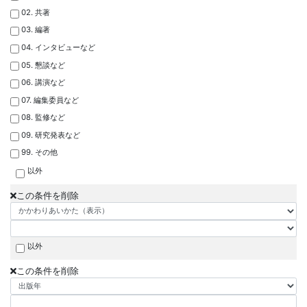
02. 共著
03. 編著
04. インタビューなど
05. 懇談など
06. 講演など
07. 編集委員など
08. 監修など
09. 研究発表など
99. その他
以外
この条件を削除
以外
この条件を削除