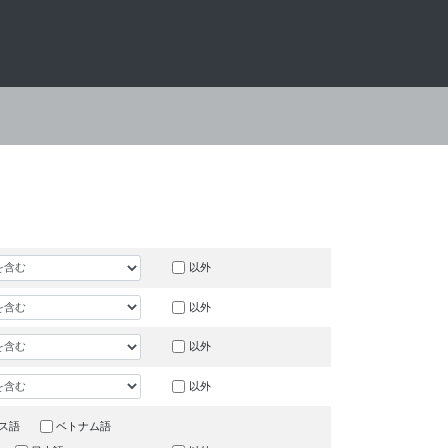
以外
以外
以外
以外
ス語
ベトナム語