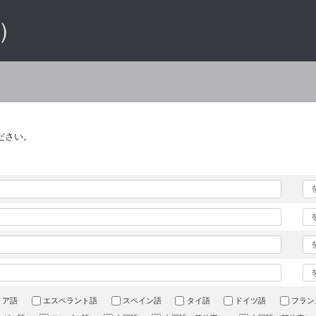
 ）
ださい。
リア語
エスペラント語
スペイン語
タイ語
ドイツ語
フラン