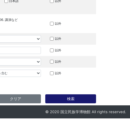
日本語
以外
06. 講演など
以外
以外
以外
以外
以外
クリア
検索
© 2020 国立民族学博物館 All rights reserved.