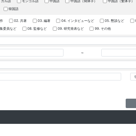
トガル語
モンゴル語
中国語
中国語（簡体字）
中国語（繁体字）
韓国語
著作
02. 共著
03. 編著
04. インタビューなど
05. 懇談など
 編集委員など
08. 監修など
09. 研究発表など
99. その他
~