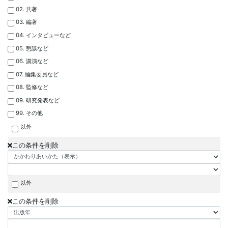
02. 共著
03. 編著
04. インタビューなど
05. 懇談など
06. 講演など
07. 編集委員など
08. 監修など
09. 研究発表など
99. その他
以外
この条件を削除
以外
この条件を削除