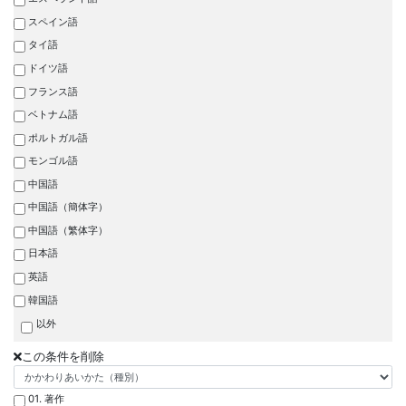
スペイン語
タイ語
ドイツ語
フランス語
ベトナム語
ポルトガル語
モンゴル語
中国語
中国語（簡体字）
中国語（繁体字）
日本語
英語
韓国語
以外
この条件を削除
01. 著作