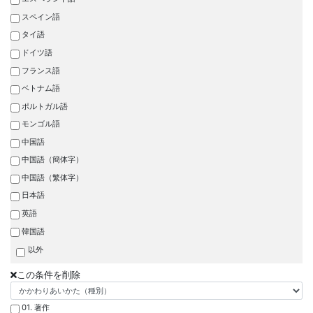
スペイン語
タイ語
ドイツ語
フランス語
ベトナム語
ポルトガル語
モンゴル語
中国語
中国語（簡体字）
中国語（繁体字）
日本語
英語
韓国語
以外
この条件を削除
01. 著作