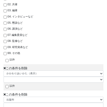
02. 共著
03. 編著
04. インタビューなど
05. 懇談など
06. 講演など
07. 編集委員など
08. 監修など
09. 研究発表など
99. その他
以外
この条件を削除
以外
この条件を削除