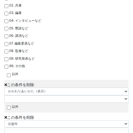
02. 共著
03. 編著
04. インタビューなど
05. 懇談など
06. 講演など
07. 編集委員など
08. 監修など
09. 研究発表など
99. その他
以外
この条件を削除
以外
この条件を削除