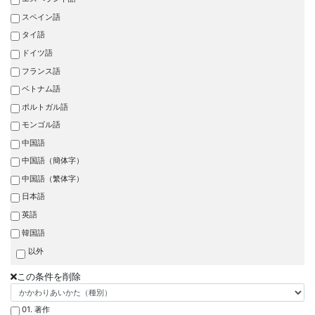
スペイン語
タイ語
ドイツ語
フランス語
ベトナム語
ポルトガル語
モンゴル語
中国語
中国語（簡体字）
中国語（繁体字）
日本語
英語
韓国語
以外
この条件を削除
01. 著作