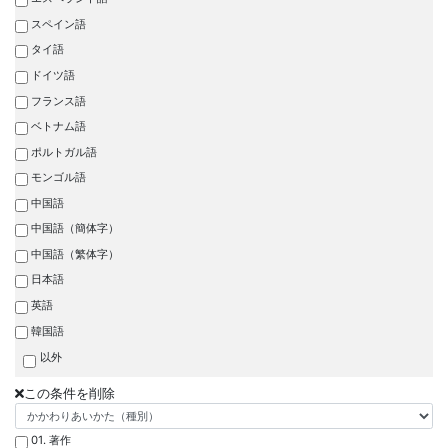
スペイン語
タイ語
ドイツ語
フランス語
ベトナム語
ポルトガル語
モンゴル語
中国語
中国語（簡体字）
中国語（繁体字）
日本語
英語
韓国語
以外
この条件を削除
01. 著作