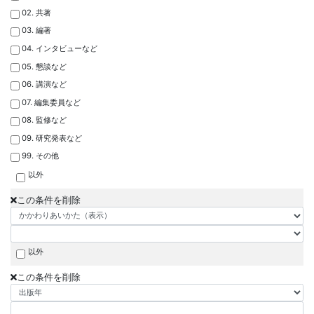
02. 共著
03. 編著
04. インタビューなど
05. 懇談など
06. 講演など
07. 編集委員など
08. 監修など
09. 研究発表など
99. その他
以外
この条件を削除
以外
この条件を削除