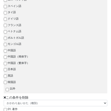
スペイン語
タイ語
ドイツ語
フランス語
ベトナム語
ポルトガル語
モンゴル語
中国語
中国語（簡体字）
中国語（繁体字）
日本語
英語
韓国語
以外
この条件を削除
01. 著作