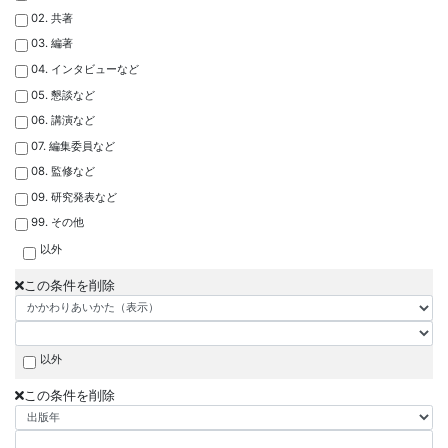
02. 共著
03. 編著
04. インタビューなど
05. 懇談など
06. 講演など
07. 編集委員など
08. 監修など
09. 研究発表など
99. その他
以外
この条件を削除
以外
この条件を削除