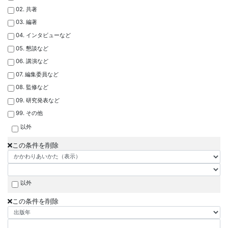
02. 共著
03. 編著
04. インタビューなど
05. 懇談など
06. 講演など
07. 編集委員など
08. 監修など
09. 研究発表など
99. その他
以外
この条件を削除
以外
この条件を削除