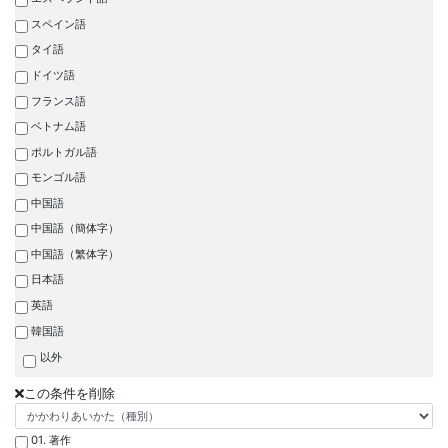
スペイン語
タイ語
ドイツ語
フランス語
ベトナム語
ポルトガル語
モンゴル語
中国語
中国語（簡体字）
中国語（繁体字）
日本語
英語
韓国語
以外
この条件を削除
01. 著作