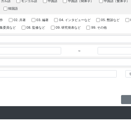
トガル語
モンゴル語
中国語
中国語（簡体字）
中国語（繁体字）
韓国語
著作
02. 共著
03. 編著
04. インタビューなど
05. 懇談など
 編集委員など
08. 監修など
09. 研究発表など
99. その他
~