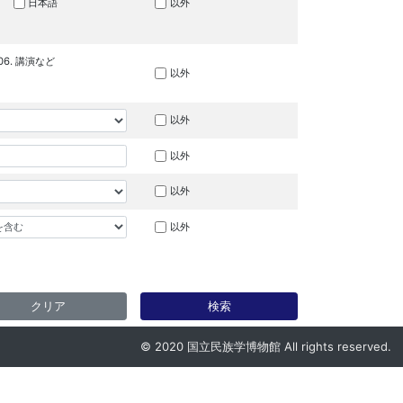
日本語
以外
06. 講演など
以外
以外
以外
以外
以外
クリア
検索
© 2020 国立民族学博物館 All rights reserved.