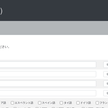
 ）
ださい。
リア語
エスペラント語
スペイン語
タイ語
ドイツ語
フラン