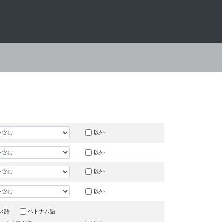
以外
以外
以外
以外
ス語
ベトナム語