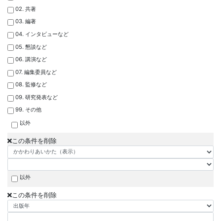
02. 共著
03. 編著
04. インタビューなど
05. 懇談など
06. 講演など
07. 編集委員など
08. 監修など
09. 研究発表など
99. その他
以外
この条件を削除
以外
この条件を削除