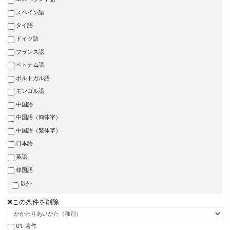
スペイン語
タイ語
ドイツ語
フランス語
ベトナム語
ポルトガル語
モンゴル語
中国語
中国語（簡体字）
中国語（繁体字）
日本語
英語
韓国語
以外
この条件を削除
01. 著作