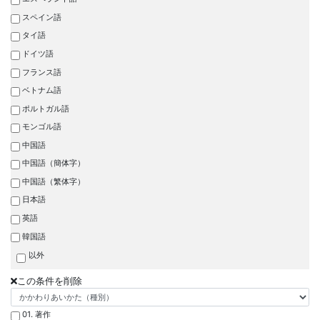
スペイン語
タイ語
ドイツ語
フランス語
ベトナム語
ポルトガル語
モンゴル語
中国語
中国語（簡体字）
中国語（繁体字）
日本語
英語
韓国語
以外
この条件を削除
01. 著作