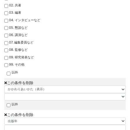
02. 共著
03. 編著
04. インタビューなど
05. 懇談など
06. 講演など
07. 編集委員など
08. 監修など
09. 研究発表など
99. その他
以外
この条件を削除
以外
この条件を削除