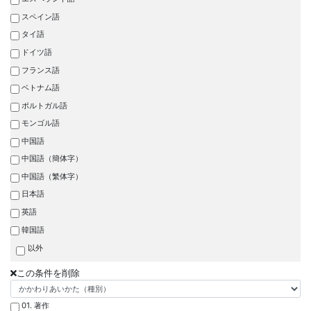
スペイン語
タイ語
ドイツ語
フランス語
ベトナム語
ポルトガル語
モンゴル語
中国語
中国語（簡体字）
中国語（繁体字）
日本語
英語
韓国語
以外
この条件を削除
01. 著作