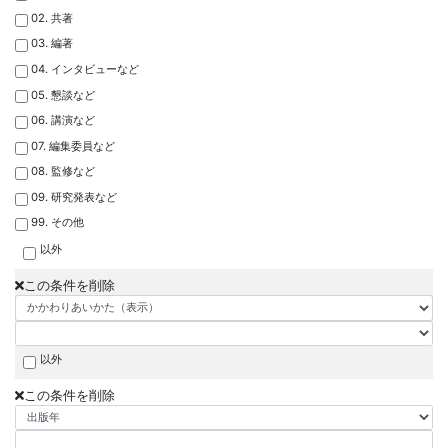
02. 共著
03. 編著
04. インタビューなど
05. 懇談など
06. 講演など
07. 編集委員など
08. 監修など
09. 研究発表など
99. その他
以外
この条件を削除
以外
この条件を削除