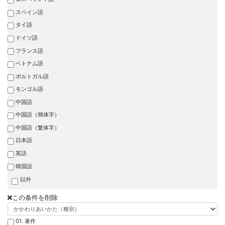
スペイン語
タイ語
ドイツ語
フランス語
ベトナム語
ポルトガル語
モンゴル語
中国語
中国語（簡体字）
中国語（繁体字）
日本語
英語
韓国語
以外
この条件を削除
01. 著作