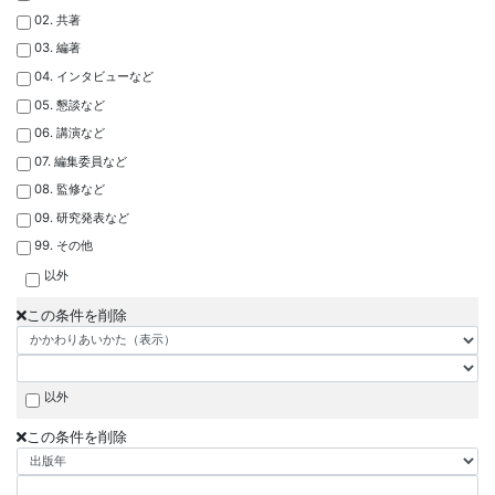
02. 共著
03. 編著
04. インタビューなど
05. 懇談など
06. 講演など
07. 編集委員など
08. 監修など
09. 研究発表など
99. その他
以外
この条件を削除
以外
この条件を削除