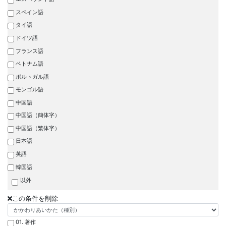
スペイン語
タイ語
ドイツ語
フランス語
ベトナム語
ポルトガル語
モンゴル語
中国語
中国語（簡体字）
中国語（繁体字）
日本語
英語
韓国語
以外
この条件を削除
01. 著作