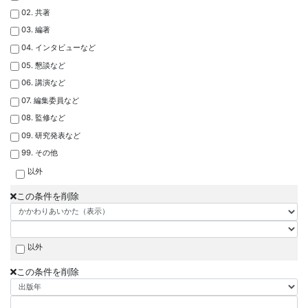
02. 共著
03. 編著
04. インタビューなど
05. 懇談など
06. 講演など
07. 編集委員など
08. 監修など
09. 研究発表など
99. その他
以外
この条件を削除
以外
この条件を削除