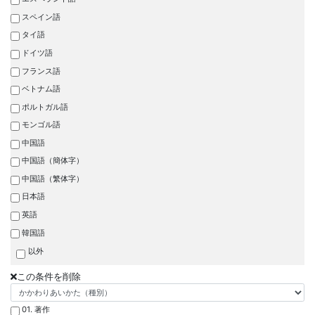
スペイン語
タイ語
ドイツ語
フランス語
ベトナム語
ポルトガル語
モンゴル語
中国語
中国語（簡体字）
中国語（繁体字）
日本語
英語
韓国語
以外
この条件を削除
01. 著作