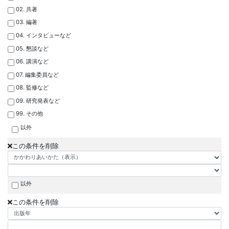
02. 共著
03. 編著
04. インタビューなど
05. 懇談など
06. 講演など
07. 編集委員など
08. 監修など
09. 研究発表など
99. その他
以外
この条件を削除
以外
この条件を削除