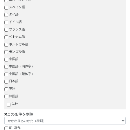
スペイン語
タイ語
ドイツ語
フランス語
ベトナム語
ポルトガル語
モンゴル語
中国語
中国語（簡体字）
中国語（繁体字）
日本語
英語
韓国語
以外
この条件を削除
01. 著作