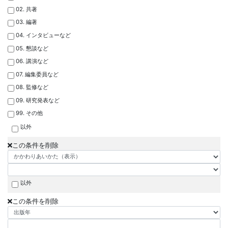
02. 共著
03. 編著
04. インタビューなど
05. 懇談など
06. 講演など
07. 編集委員など
08. 監修など
09. 研究発表など
99. その他
以外
この条件を削除
以外
この条件を削除