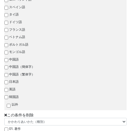
スペイン語
タイ語
ドイツ語
フランス語
ベトナム語
ポルトガル語
モンゴル語
中国語
中国語（簡体字）
中国語（繁体字）
日本語
英語
韓国語
以外
この条件を削除
01. 著作