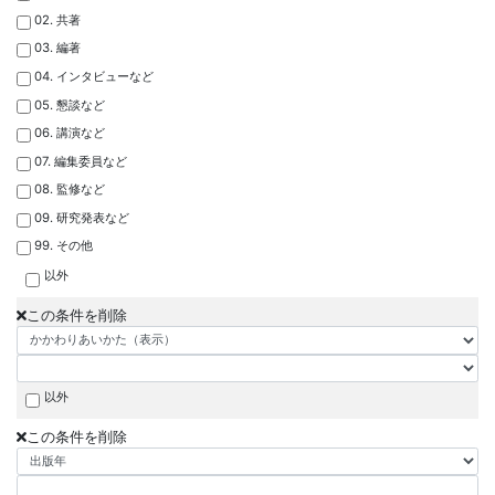
02. 共著
03. 編著
04. インタビューなど
05. 懇談など
06. 講演など
07. 編集委員など
08. 監修など
09. 研究発表など
99. その他
以外
この条件を削除
以外
この条件を削除