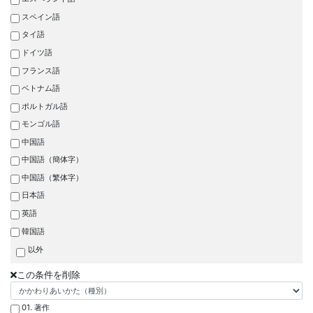
スペイン語
タイ語
ドイツ語
フランス語
ベトナム語
ポルトガル語
モンゴル語
中国語
中国語（簡体字）
中国語（繁体字）
日本語
英語
韓国語
以外
この条件を削除
01. 著作