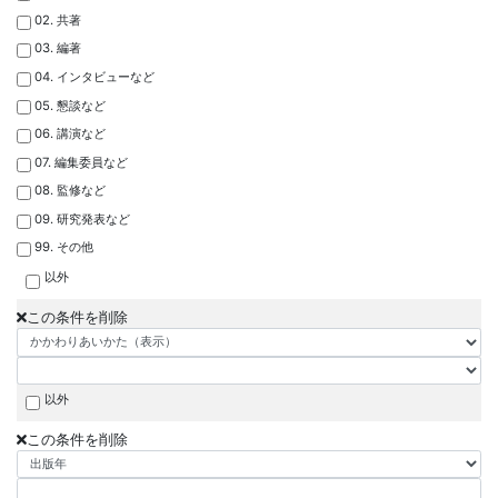
02. 共著
03. 編著
04. インタビューなど
05. 懇談など
06. 講演など
07. 編集委員など
08. 監修など
09. 研究発表など
99. その他
以外
この条件を削除
以外
この条件を削除