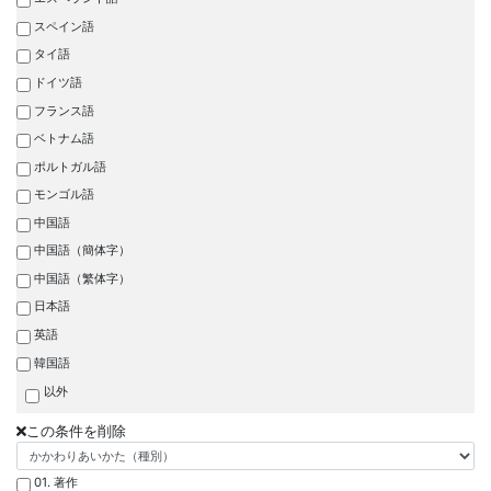
スペイン語
タイ語
ドイツ語
フランス語
ベトナム語
ポルトガル語
モンゴル語
中国語
中国語（簡体字）
中国語（繁体字）
日本語
英語
韓国語
以外
この条件を削除
01. 著作