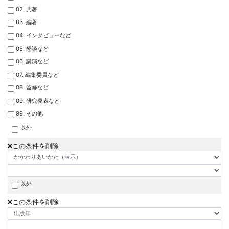
02. 共著
03. 編著
04. インタビューなど
05. 懇談など
06. 講演など
07. 編集委員など
08. 監修など
09. 研究発表など
99. その他
以外
この条件を削除
以外
この条件を削除