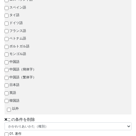
スペイン語
タイ語
ドイツ語
フランス語
ベトナム語
ポルトガル語
モンゴル語
中国語
中国語（簡体字）
中国語（繁体字）
日本語
英語
韓国語
以外
この条件を削除
01. 著作