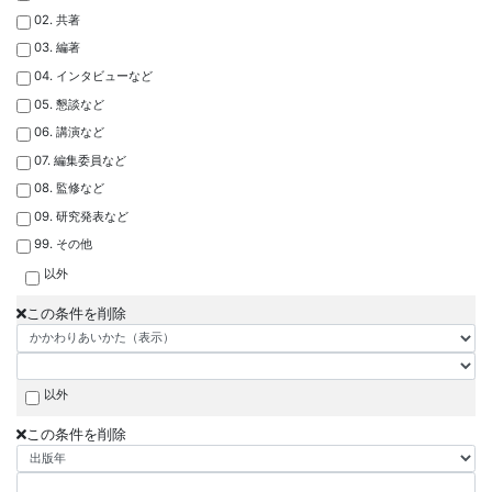
02. 共著
03. 編著
04. インタビューなど
05. 懇談など
06. 講演など
07. 編集委員など
08. 監修など
09. 研究発表など
99. その他
以外
この条件を削除
以外
この条件を削除