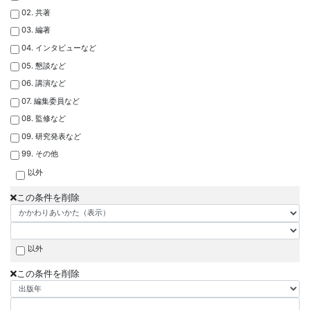
02. 共著
03. 編著
04. インタビューなど
05. 懇談など
06. 講演など
07. 編集委員など
08. 監修など
09. 研究発表など
99. その他
以外
この条件を削除
以外
この条件を削除