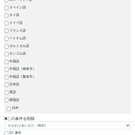
スペイン語
タイ語
ドイツ語
フランス語
ベトナム語
ポルトガル語
モンゴル語
中国語
中国語（簡体字）
中国語（繁体字）
日本語
英語
韓国語
以外
この条件を削除
01. 著作