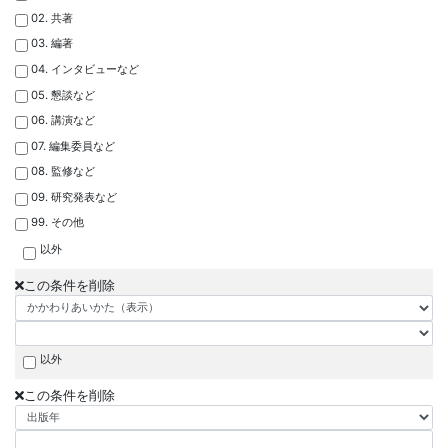
02. 共著
03. 編著
04. インタビューなど
05. 懇談など
06. 講演など
07. 編集委員など
08. 監修など
09. 研究発表など
99. その他
以外
この条件を削除
以外
この条件を削除