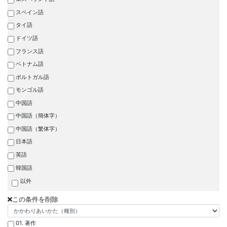
スペイン語
タイ語
ドイツ語
フランス語
ベトナム語
ポルトガル語
モンゴル語
中国語
中国語（簡体字）
中国語（繁体字）
日本語
英語
韓国語
以外
この条件を削除
01. 著作