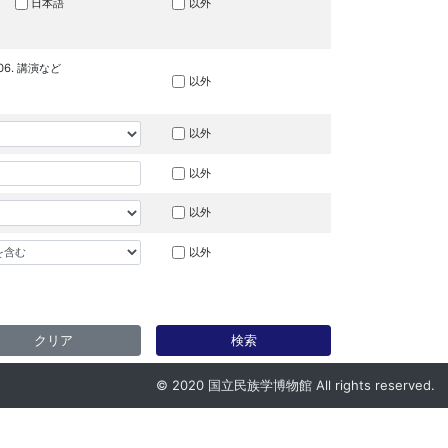
日本語
以外
06. 講演など
以外
以外
以外
以外
以外
クリア
検索
© 2020 国立民族学博物館 All rights reserved.