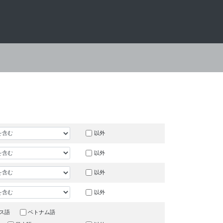
以外
以外
以外
以外
ス語
ベトナム語