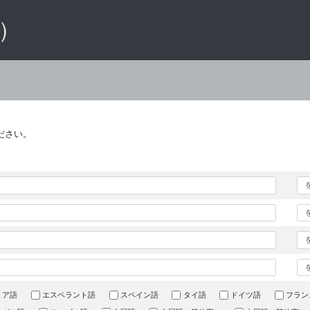
 ）
ださい。
リア語
エスペラント語
スペイン語
タイ語
ドイツ語
フラン