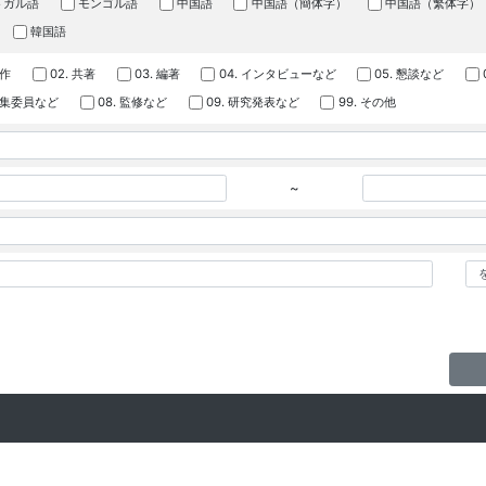
トガル語
モンゴル語
中国語
中国語（簡体字）
中国語（繁体字）
韓国語
著作
02. 共著
03. 編著
04. インタビューなど
05. 懇談など
 編集委員など
08. 監修など
09. 研究発表など
99. その他
~