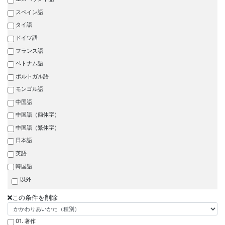
スペイン語
タイ語
ドイツ語
フランス語
ベトナム語
ポルトガル語
モンゴル語
中国語
中国語（簡体字）
中国語（繁体字）
日本語
英語
韓国語
以外
この条件を削除
01. 著作