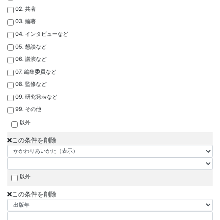
02. 共著
03. 編著
04. インタビューなど
05. 懇談など
06. 講演など
07. 編集委員など
08. 監修など
09. 研究発表など
99. その他
以外
この条件を削除
以外
この条件を削除