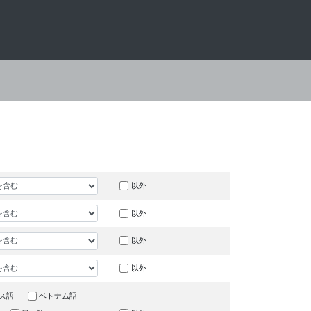
以外
以外
以外
以外
ス語
ベトナム語