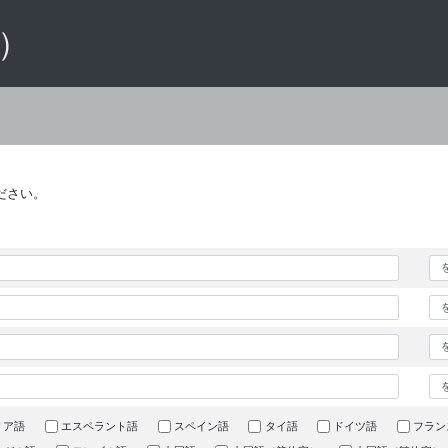
 ）
ださい。
リア語
エスペラント語
スペイン語
タイ語
ドイツ語
フラン