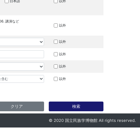
日本語
以外
06. 講演など
以外
以外
以外
以外
以外
クリア
検索
© 2020 国立民族学博物館 All rights reserved.