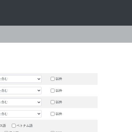
以外
以外
以外
以外
ス語
ベトナム語