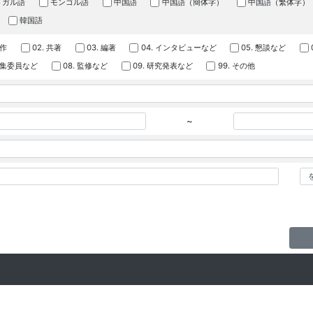
トガル語
モンゴル語
中国語
中国語（簡体字）
中国語（繁体字）
韓国語
著作
02. 共著
03. 編著
04. インタビューなど
05. 懇談など
 編集委員など
08. 監修など
09. 研究発表など
99. その他
~