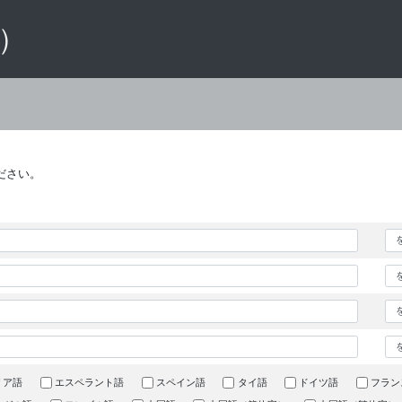
 ）
ださい。
リア語
エスペラント語
スペイン語
タイ語
ドイツ語
フラン