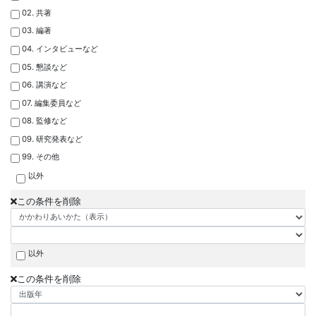
02. 共著
03. 編著
04. インタビューなど
05. 懇談など
06. 講演など
07. 編集委員など
08. 監修など
09. 研究発表など
99. その他
以外
この条件を削除
以外
この条件を削除