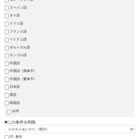
スペイン語
タイ語
ドイツ語
フランス語
ベトナム語
ポルトガル語
モンゴル語
中国語
中国語（簡体字）
中国語（繁体字）
日本語
英語
韓国語
以外
この条件を削除
01. 著作