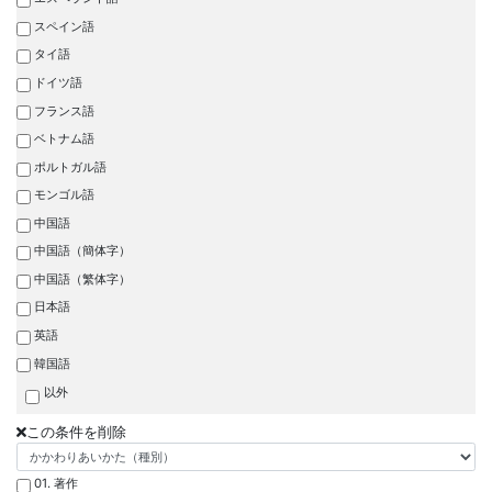
スペイン語
タイ語
ドイツ語
フランス語
ベトナム語
ポルトガル語
モンゴル語
中国語
中国語（簡体字）
中国語（繁体字）
日本語
英語
韓国語
以外
この条件を削除
01. 著作