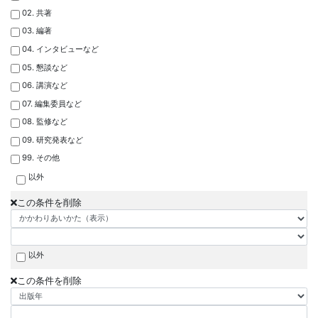
02. 共著
03. 編著
04. インタビューなど
05. 懇談など
06. 講演など
07. 編集委員など
08. 監修など
09. 研究発表など
99. その他
以外
この条件を削除
以外
この条件を削除