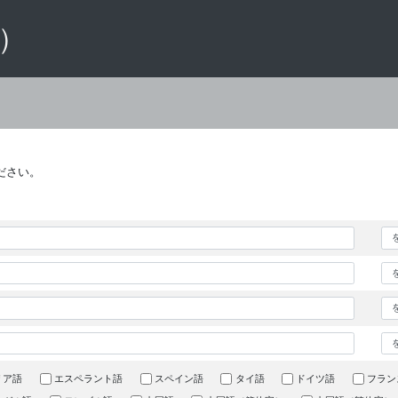
 ）
ださい。
リア語
エスペラント語
スペイン語
タイ語
ドイツ語
フラン