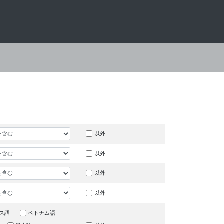
以外
以外
以外
以外
ス語
ベトナム語