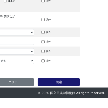
日本語
以外
06. 講演など
以外
以外
以外
以外
以外
クリア
検索
© 2020 国立民族学博物館 All rights reserved.