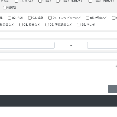
トガル語
モンゴル語
中国語
中国語（簡体字）
中国語（繁体字）
韓国語
著作
02. 共著
03. 編著
04. インタビューなど
05. 懇談など
 編集委員など
08. 監修など
09. 研究発表など
99. その他
~