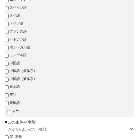
スペイン語
タイ語
ドイツ語
フランス語
ベトナム語
ポルトガル語
モンゴル語
中国語
中国語（簡体字）
中国語（繁体字）
日本語
英語
韓国語
以外
この条件を削除
01. 著作