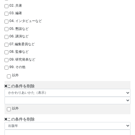
02. 共著
03. 編著
04. インタビューなど
05. 懇談など
06. 講演など
07. 編集委員など
08. 監修など
09. 研究発表など
99. その他
以外
この条件を削除
以外
この条件を削除