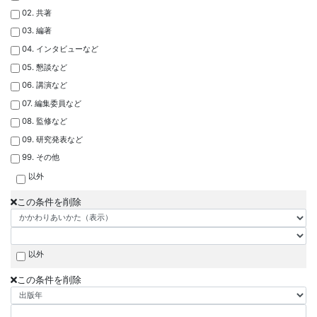
02. 共著
03. 編著
04. インタビューなど
05. 懇談など
06. 講演など
07. 編集委員など
08. 監修など
09. 研究発表など
99. その他
以外
この条件を削除
以外
この条件を削除