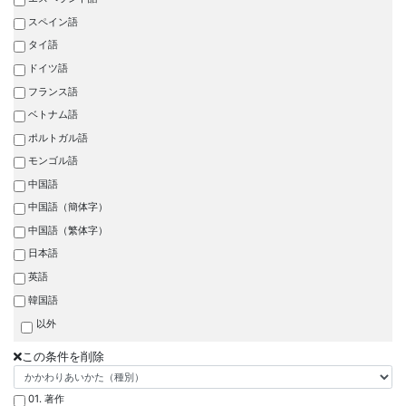
スペイン語
タイ語
ドイツ語
フランス語
ベトナム語
ポルトガル語
モンゴル語
中国語
中国語（簡体字）
中国語（繁体字）
日本語
英語
韓国語
以外
この条件を削除
01. 著作