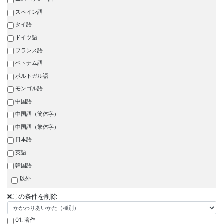
スペイン語
タイ語
ドイツ語
フランス語
ベトナム語
ポルトガル語
モンゴル語
中国語
中国語（簡体字）
中国語（繁体字）
日本語
英語
韓国語
以外
この条件を削除
01. 著作