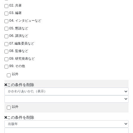
02. 共著
03. 編著
04. インタビューなど
05. 懇談など
06. 講演など
07. 編集委員など
08. 監修など
09. 研究発表など
99. その他
以外
この条件を削除
以外
この条件を削除