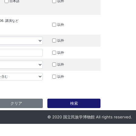
日本語
以外
06. 講演など
以外
以外
以外
以外
以外
クリア
検索
© 2020 国立民族学博物館 All rights reserved.