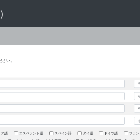
 ）
ださい。
リア語
エスペラント語
スペイン語
タイ語
ドイツ語
フラン