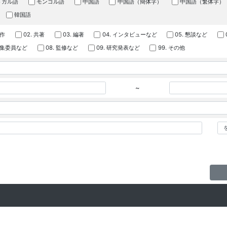
トガル語
モンゴル語
中国語
中国語（簡体字）
中国語（繁体字）
韓国語
著作
02. 共著
03. 編著
04. インタビューなど
05. 懇談など
 編集委員など
08. 監修など
09. 研究発表など
99. その他
~