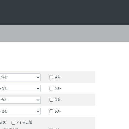
以外
以外
以外
以外
ス語
ベトナム語