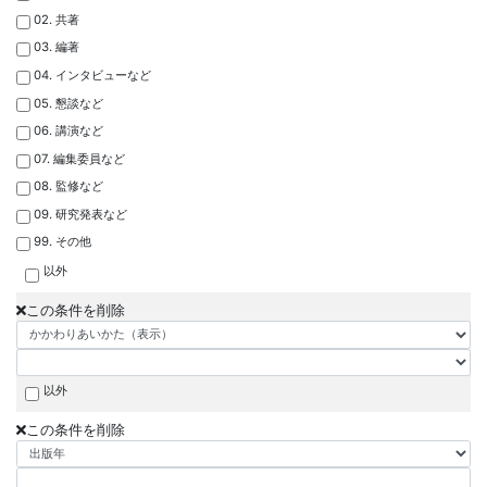
02. 共著
03. 編著
04. インタビューなど
05. 懇談など
06. 講演など
07. 編集委員など
08. 監修など
09. 研究発表など
99. その他
以外
この条件を削除
以外
この条件を削除