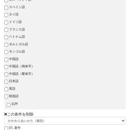
スペイン語
タイ語
ドイツ語
フランス語
ベトナム語
ポルトガル語
モンゴル語
中国語
中国語（簡体字）
中国語（繁体字）
日本語
英語
韓国語
以外
この条件を削除
01. 著作