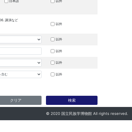
日本語
以外
06. 講演など
以外
以外
以外
以外
以外
クリア
検索
© 2020 国立民族学博物館 All rights reserved.