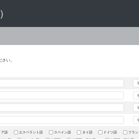
 ）
ださい。
リア語
エスペラント語
スペイン語
タイ語
ドイツ語
フラン