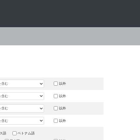
以外
以外
以外
以外
ス語
ベトナム語