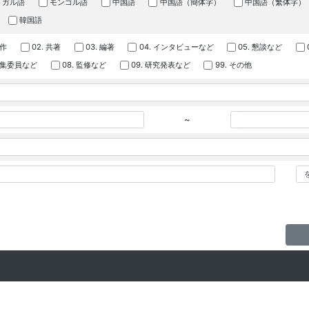
トガル語
モンゴル語
中国語
中国語（簡体字）
中国語（繁体字）
韓国語
著作
02. 共著
03. 編著
04. インタビューなど
05. 懇談など
 編集委員など
08. 監修など
09. 研究発表など
99. その他
~