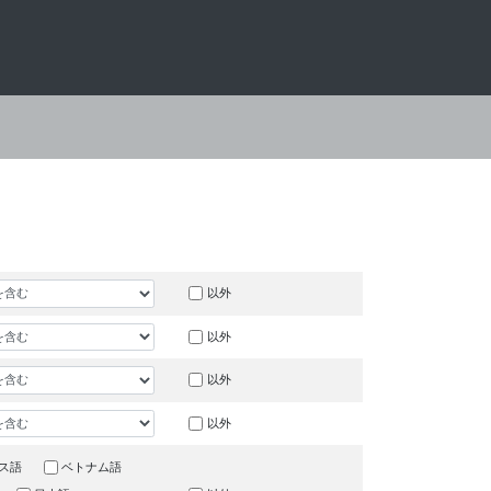
以外
以外
以外
以外
ス語
ベトナム語