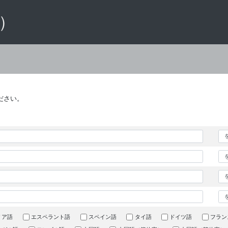
 ）
ださい。
リア語
エスペラント語
スペイン語
タイ語
ドイツ語
フラン