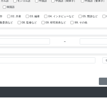
トガル語
モンゴル語
中国語
中国語（簡体字）
中国語（繁体字）
韓国語
著作
02. 共著
03. 編著
04. インタビューなど
05. 懇談など
 編集委員など
08. 監修など
09. 研究発表など
99. その他
~