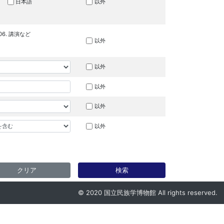
日本語
以外
06. 講演など
以外
以外
以外
以外
以外
クリア
検索
© 2020 国立民族学博物館 All rights reserved.