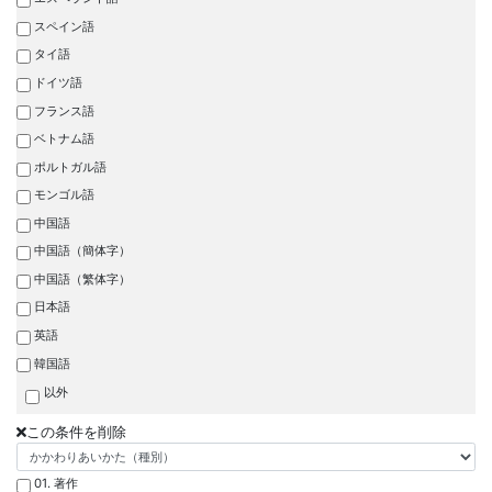
スペイン語
タイ語
ドイツ語
フランス語
ベトナム語
ポルトガル語
モンゴル語
中国語
中国語（簡体字）
中国語（繁体字）
日本語
英語
韓国語
以外
この条件を削除
01. 著作