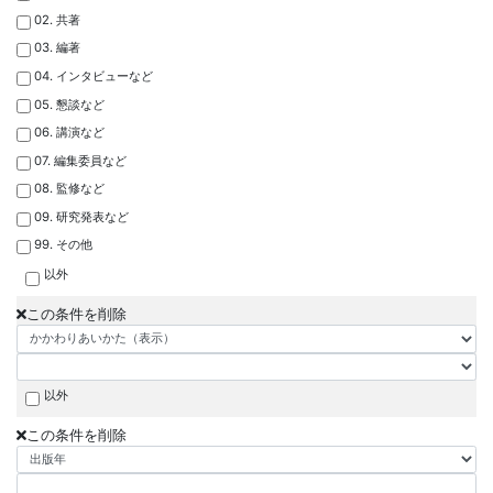
02. 共著
03. 編著
04. インタビューなど
05. 懇談など
06. 講演など
07. 編集委員など
08. 監修など
09. 研究発表など
99. その他
以外
この条件を削除
以外
この条件を削除