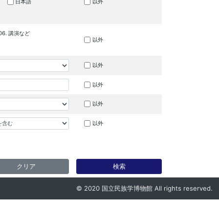
日本語
以外
06. 講演など
以外
以外
以外
以外
以外
クリア
検索
© 2020 国立民族学博物館 All rights reserved.