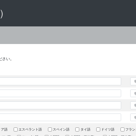
 ）
ださい。
リア語
エスペラント語
スペイン語
タイ語
ドイツ語
フラン