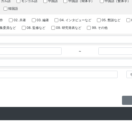
トガル語
モンゴル語
中国語
中国語（簡体字）
中国語（繁体字）
韓国語
著作
02. 共著
03. 編著
04. インタビューなど
05. 懇談など
 編集委員など
08. 監修など
09. 研究発表など
99. その他
~