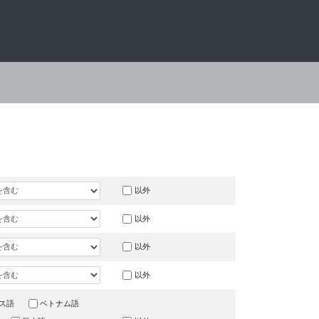
以外
以外
以外
以外
ス語
ベトナム語