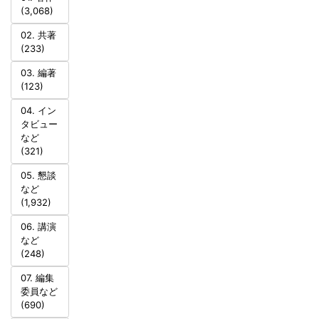
(3,068)
02. 共著
(233)
03. 編著
(123)
04. イン
タビュー
など
(321)
05. 懇談
など
(1,932)
06. 講演
など
(248)
07. 編集
委員など
(690)