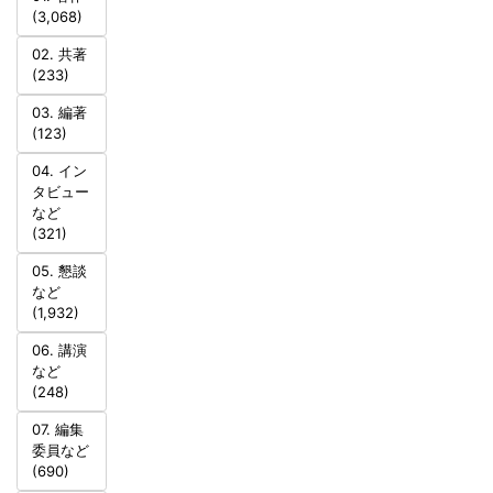
(3,068)
02. 共著
(233)
03. 編著
(123)
04. イン
タビュー
など
(321)
05. 懇談
など
(1,932)
06. 講演
など
(248)
07. 編集
委員など
(690)