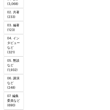
(3,068)
02. 共著
(233)
03. 編著
(123)
04. イン
タビュー
など
(321)
05. 懇談
など
(1,932)
06. 講演
など
(248)
07. 編集
委員など
(690)