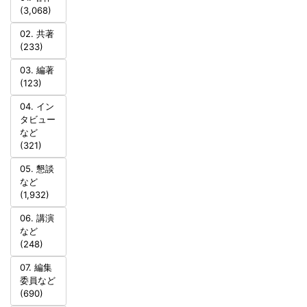
(3,068)
02. 共著
(233)
03. 編著
(123)
04. イン
タビュー
など
(321)
05. 懇談
など
(1,932)
06. 講演
など
(248)
07. 編集
委員など
(690)