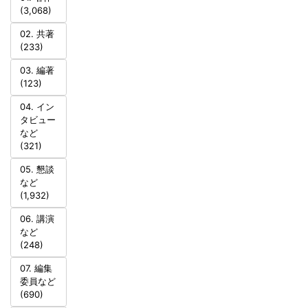
(3,068)
02. 共著
(233)
03. 編著
(123)
04. イン
タビュー
など
(321)
05. 懇談
など
(1,932)
06. 講演
など
(248)
07. 編集
委員など
(690)