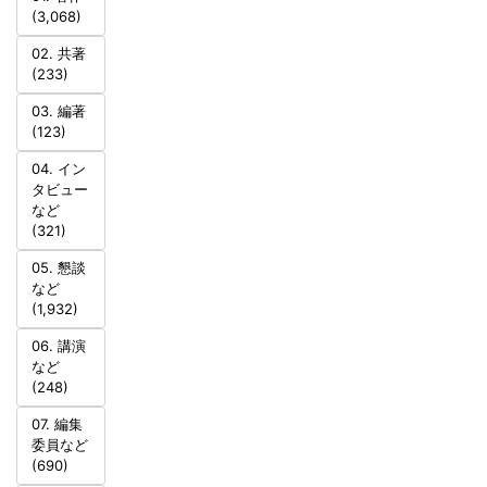
(3,068)
02. 共著
(233)
03. 編著
(123)
04. イン
タビュー
など
(321)
05. 懇談
など
(1,932)
06. 講演
など
(248)
07. 編集
委員など
(690)