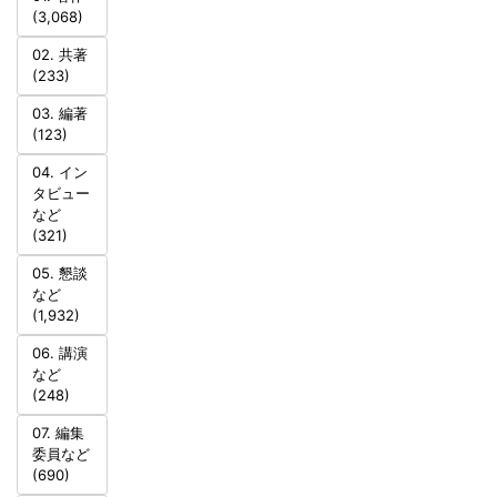
(3,068)
02. 共著
(233)
03. 編著
(123)
04. イン
タビュー
など
(321)
05. 懇談
など
(1,932)
06. 講演
など
(248)
07. 編集
委員など
(690)